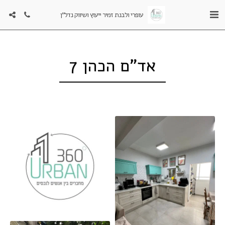
עופרי ולבנת זמיר ייעוץ ושיווק נדל"ן
אד"ם הכהן 7