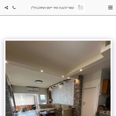
עופרי ולבנת זמיר ייעוץ ושיווק נדל"ן