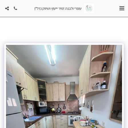
עופרי ולבנת זמיר ייעוץ ושיווק נדל"ן