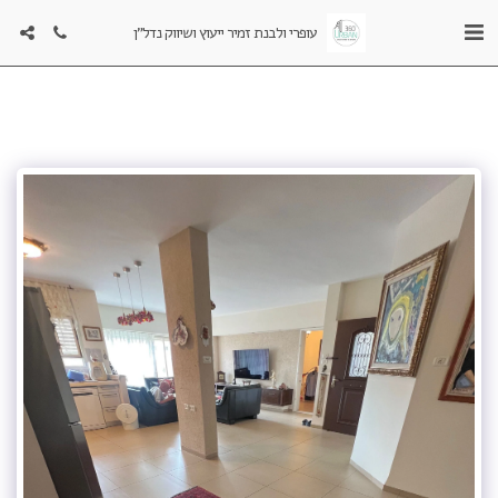
עופרי ולבנת זמיר ייעוץ ושיווק נדל"ן