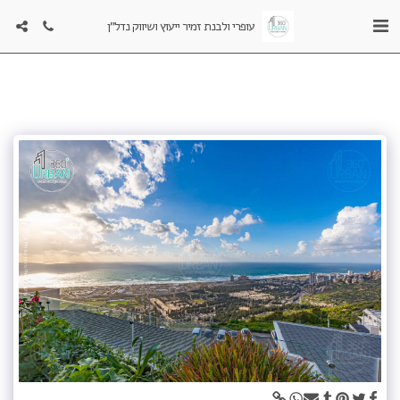
עופרי ולבנת זמיר ייעוץ ושיווק נדל"ן