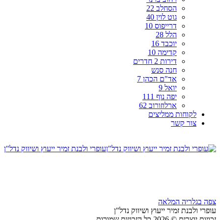
הסחלב 22
גוט לוין 40
דרייפוס 10
הלל 28
יוכבד 16
קדימה 10
דירות 2 חדרים
חנה סנש
אד"ם הכהן 7
יואל 9
יפה נוף 111
ארלוזורוב 62
לקוחות ממליצים
צור קשר
עופרי ולבנת זמיר ייעוץ ושיווק נדל"ן
צפה בגלריה המלאה
עופרי ולבנת זמיר ייעוץ ושיווק נדל"ן
זכויות יוצרים © 2026 כל הזכויות שמורות