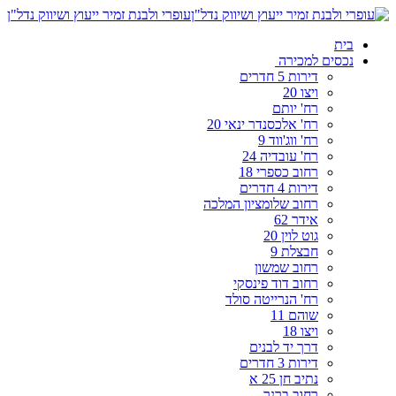
עופרי ולבנת זמיר ייעוץ ושיווק נדל"ן
בית
נכסים למכירה
דירות 5 חדרים
ויצו 20
רח' יותם
רח' אלכסנדר ינאי 20
רח' ווג'ווד 9
רח' עובדיה 24
רחוב כספרי 18
דירות 4 חדרים
רחוב שלומציון המלכה
אידר 62
גוט לוין 20
חבצלת 9
רחוב שמשון
רחוב דוד פינסקי
רח' הנרייטה סולד
שוהם 11
ויצו 18
דרך יד לבנים
דירות 3 חדרים
נתיב חן 25 א
רחוב ברנר