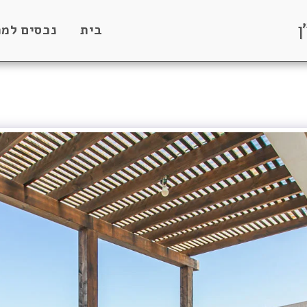
ן
בית
נכסים למכ