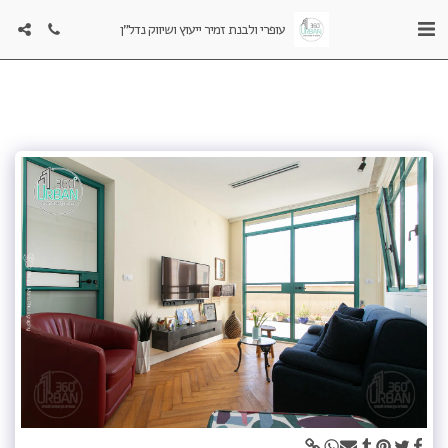
עופרי ולבנת זמיר ייעוץ ושיווק נדל"ן