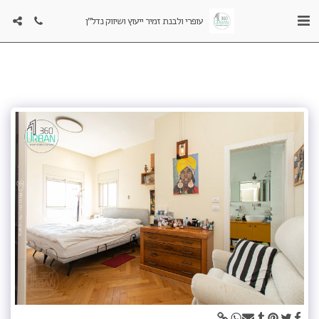
עופרי ולבנת זמיר ייעוץ ושיווק נדל"ן